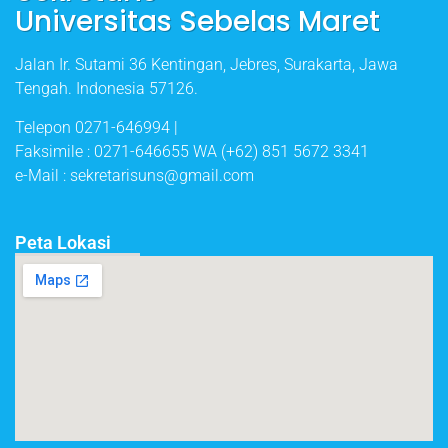
Universitas Sebelas Maret
Jalan Ir. Sutami 36 Kentingan, Jebres, Surakarta, Jawa
Tengah. Indonesia 57126.
Telepon 0271-646994 |
Faksimile : 0271-646655 WA (+62) 851 5672 3341
e-Mail : sekretarisuns@gmail.com
Peta Lokasi